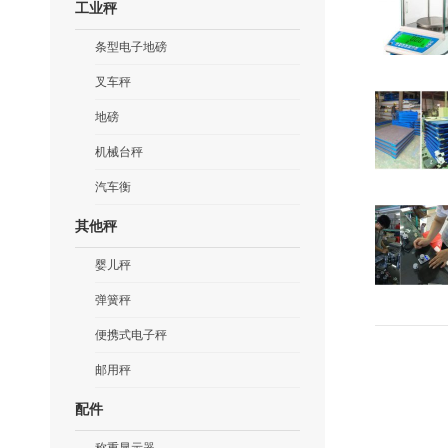
工业秤
条型电子地磅
叉车秤
地磅
机械台秤
汽车衡
其他秤
婴儿秤
弹簧秤
便携式电子秤
邮用秤
配件
称重显示器