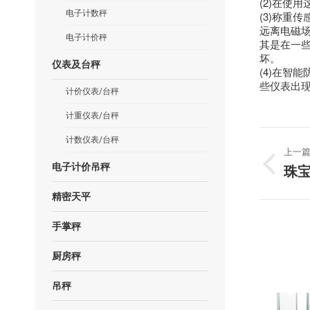
(2)在使
电子计数秤
(3)称重
远离电磁
电子计价秤
其是在一
坏。
仪表及台秤
(4)在智
些仪表出
计价仪表/台秤
计重仪表/台秤
文
计数仪表/台秤
上一
章
电子计价吊秤
上
珠
一
导
篇
精密天平
文
航
章：
手掌秤
厨房秤
吊秤