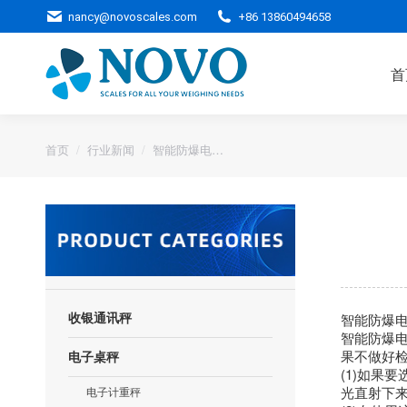
nancy@novoscales.com
+86 13860494658
首
您的位置：
首页
行业新闻
智能防爆电…
智能防爆
收银通讯秤
智能防爆
果不做好
电子桌秤
(1)如果
光直射下
电子计重秤