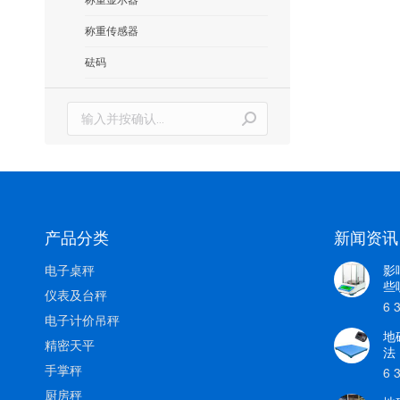
称重传感器
砝码
搜
索：
产品分类
新闻资讯
电子桌秤
影
些
仪表及台秤
6 
电子计价吊秤
地
精密天平
法
手掌秤
6 
厨房秤