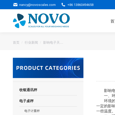
nancy@novoscales.com
+86 13860494658
首
您的位置：
首页
行业新闻
影响电子天…
影响电子
收银通讯秤
一、环
环境的温
电子桌秤
一定的影
一些温度
电子计重秤