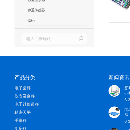
称重传感器
砝码
搜
索：
产品分类
新闻资讯
电子桌秤
影
些
仪表及台秤
6 
电子计价吊秤
地
精密天平
法
手掌秤
6 
厨房秤