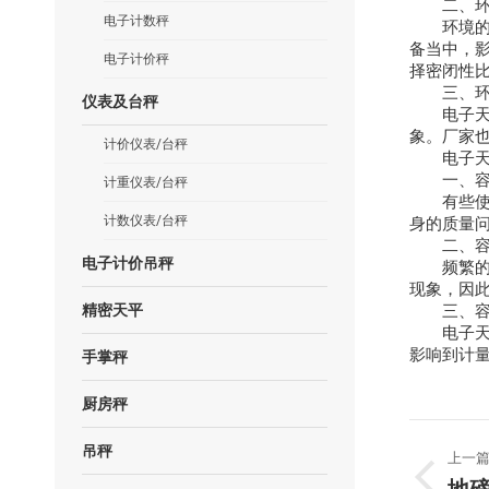
二、环境
电子计数秤
环境的湿
备当中，
电子计价秤
择密闭性
三、环
仪表及台秤
电子天平
象。厂家
计价仪表/台秤
电子天平
一、容易
计重仪表/台秤
有些使用
身的质量
计数仪表/台秤
二、容易
电子计价吊秤
频繁的碰
现象，因
三、容易
精密天平
电子天平
影响到计
手掌秤
厨房秤
文
吊秤
上一
上