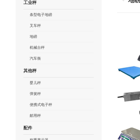
章
地
工业秤
一
导
篇
条型电子地磅
文
航
章：
叉车秤
地磅
机械台秤
汽车衡
其他秤
婴儿秤
弹簧秤
便携式电子秤
邮用秤
配件
称重显示器