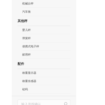
机械台秤
汽车衡
其他秤
婴儿秤
弹簧秤
便携式电子秤
邮用秤
配件
称重显示器
称重传感器
砝码
搜