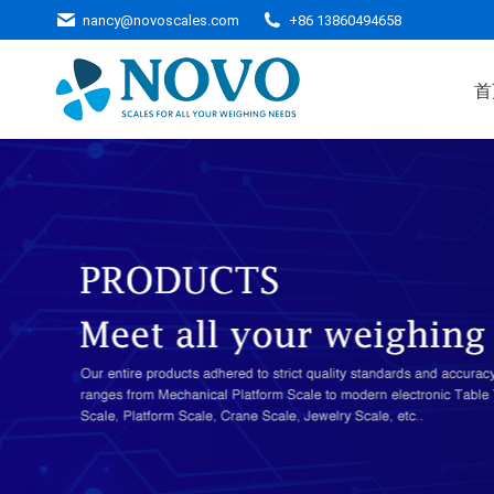
nancy@novoscales.com
+86 13860494658
首