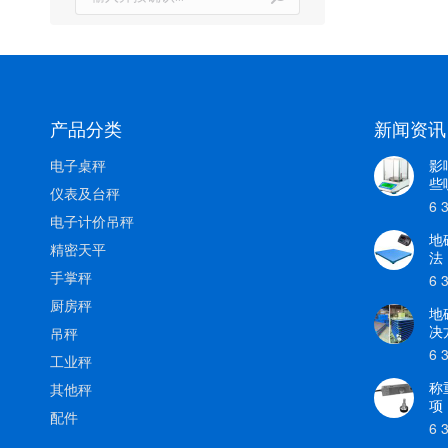
索：
产品分类
新闻资讯
电子桌秤
影
些
仪表及台秤
6 
电子计价吊秤
地
精密天平
法
手掌秤
6 
厨房秤
地
决
吊秤
6 
工业秤
称
其他秤
项
配件
6 