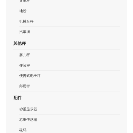
叉车秤
地磅
机械台秤
汽车衡
其他秤
婴儿秤
弹簧秤
便携式电子秤
邮用秤
配件
称重显示器
称重传感器
砝码