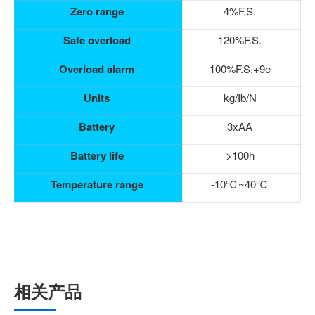
Zero range
4%F.S.
Safe overload
120%F.S.
Overload alarm
100%F.S.+9e
Units
kg/Ib/N
Battery
3xAA
Battery life
>100h
Temperature range
-10℃~40℃
相关产品