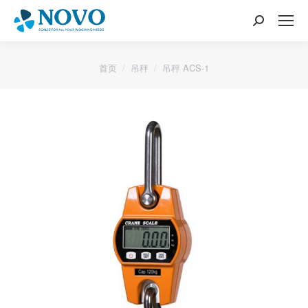
搜
索：
您的位置：
首页
吊秤
吊秤 ACS-1