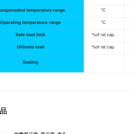
ompensated temperature range
℃
Operating temperature range
℃
Safe load limit
%of rat cap.
Ultimate load
%of rat cap.
Sealing
品