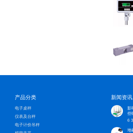
产品分类
新闻资讯
电子桌秤
影
些
仪表及台秤
6 
电子计价吊秤
地
精密天平