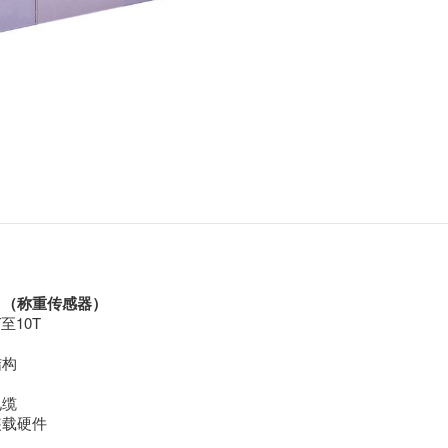
1（称重传感器）
至10T
结构
电缆
装载硬件