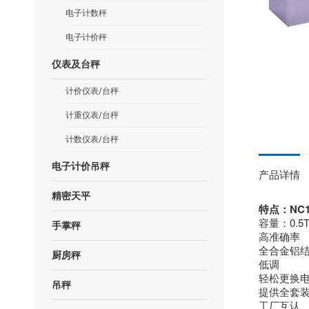
电子计数秤
电子计价秤
仪表及台秤
计价仪表/台秤
计重仪表/台秤
计数仪表/台秤
电子计价吊秤
产品详情
精密天平
特点：NC
容量：0.5T
手掌秤
高准确率
全合金铝
厨房秤
低调
轻松更换
吊秤
提供全套
工厂互认