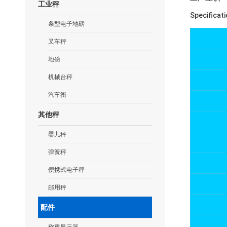
工业秤
Specificat
条型电子地磅
叉车秤
地磅
机械台秤
汽车衡
其他秤
婴儿秤
弹簧秤
便携式电子秤
邮用秤
配件
称重显示器