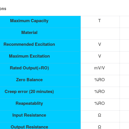
ions
Maximum Capacity
T
Material
Recommended Excitation
V
Maximum Excitation
V
Rated Output(=RO)
mV/V
Zero Balance
%RO
Creep error (20 minutes)
%RO
Reapeatablity
%RO
Input Resistance
Ω
Output Resistance
Ω