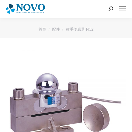
搜
索：
您的位置：
首页
配件
称重传感器 NC2