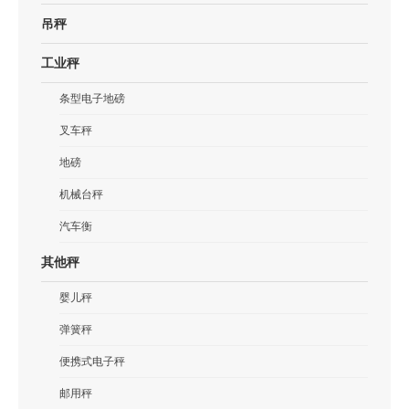
吊秤
工业秤
条型电子地磅
叉车秤
地磅
机械台秤
汽车衡
其他秤
婴儿秤
弹簧秤
便携式电子秤
邮用秤