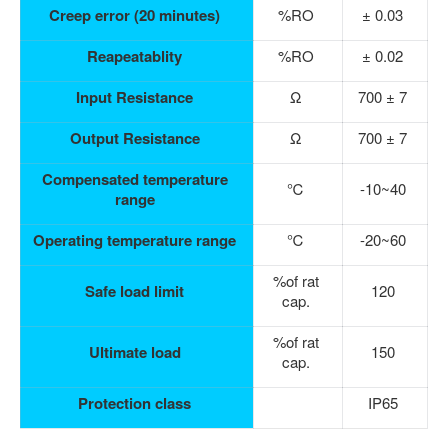
Creep error (20 minutes)
%RO
± 0.03
Reapeatablity
%RO
± 0.02
Input Resistance
Ω
700 ± 7
Output Resistance
Ω
700 ± 7
Compensated temperature
℃
-10~40
range
Operating temperature range
℃
-20~60
%of rat
Safe load limit
120
cap.
%of rat
Ultimate load
150
cap.
Protection class
IP65