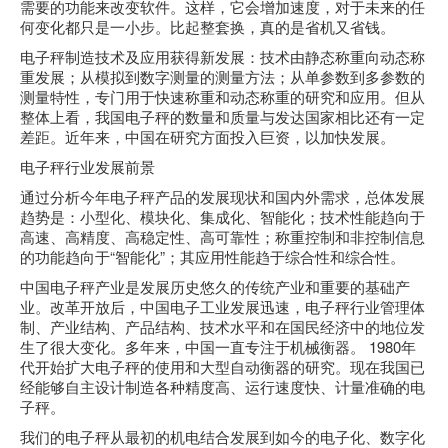
需要的功能来改变软件。这样，它会增加速度，对于未来的任
何变化都只是一小步。比起整套换，真的是省机又省钱。
电子秤制造技术及应用获得新发展：技术由静态称重向动态称
重发展；从模拟到数字测量的测量方法；从单参数到多参数的
测量特性，专门用于快速称重和动态称重的研究和应用。但从
整体上看，我国电子秤的数量和质量与发达国家相比还有一定
差距。近年来，中国在研究方面投入巨资，以加快发展。
电子秤行业发展前景
通过分析今年电子秤产品的发展现状和国内外需求，总体发展
趋势是：小型化、模块化、集成化、智能化；技术性能趋向于
高速、高精度、高稳定性、高可靠性；称重控制和非控制信息
的功能趋向于“智能化”；其应用性能趋于综合性和综合性。
中国电子秤产业是发展历史悠久的传统产业和重要的基础产
业。改革开放后，中国电子工业发展迅速，电子秤行业管理体
制、产业结构、产品结构、技术水平和在国民经济中的地位发
生了很大变化。多年来，中国一直专注于机械衡器。 1980年
代开始扩大电子秤的使用和大型自动衡器的研究。现在我国已
经能够自主设计制造各种精度高、运行速度快、计量准确的电
子秤。
我们的电子秤从最初的机电结合发展到如今的电子化、数字化