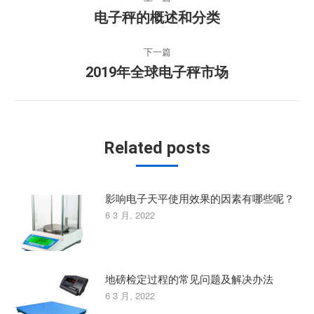
章
上
电子秤的概述和分类
一
导
篇
下一篇
文
下
航
2019年全球电子秤市场
章：
一
篇
文
章：
Related posts
影响电子天平使用效果的因素有哪些呢？
6 3 月, 2022
地磅检定过程的常见问题及解决办法
6 3 月, 2022