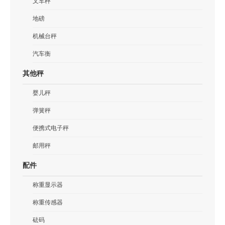
叉车秤
地磅
机械台秤
汽车衡
其他秤
婴儿秤
弹簧秤
便携式电子秤
邮用秤
配件
称重显示器
称重传感器
砝码