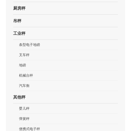
厨房秤
吊秤
工业秤
条型电子地磅
叉车秤
地磅
机械台秤
汽车衡
其他秤
婴儿秤
弹簧秤
便携式电子秤