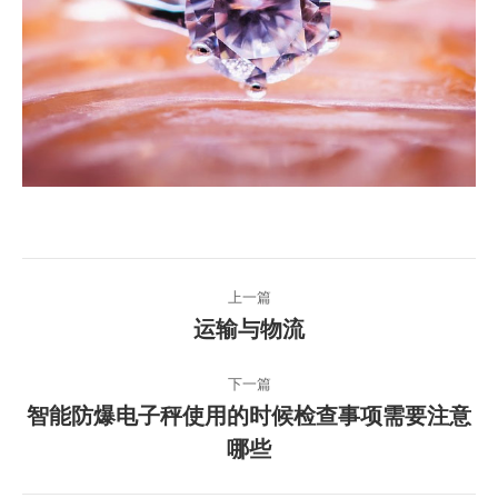
文
上一篇
章
上
运输与物流
一
导
篇
下一篇
文
航
智能防爆电子秤使用的时候检查事项需要注意
章：
下
哪些
一
篇
文