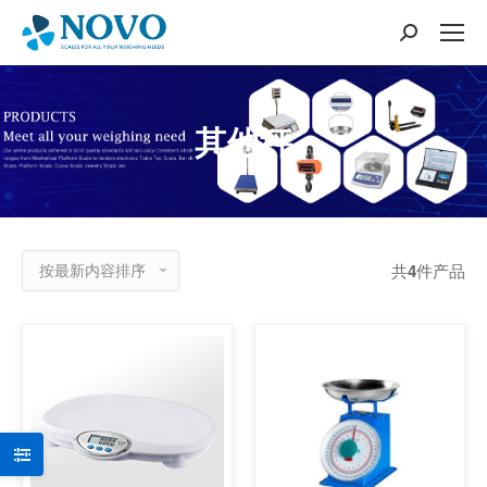
搜
索：
其他秤
共
4
件产品