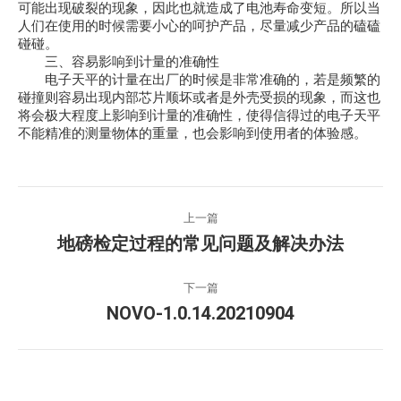
可能出现破裂的现象，因此也就造成了电池寿命变短。所以当
人们在使用的时候需要小心的呵护产品，尽量减少产品的磕磕
碰碰。
三、容易影响到计量的准确性
电子天平的计量在出厂的时候是非常准确的，若是频繁的
碰撞则容易出现内部芯片顺坏或者是外壳受损的现象，而这也
将会极大程度上影响到计量的准确性，使得信得过的电子天平
不能精准的测量物体的重量，也会影响到使用者的体验感。
文
上一篇
章
上
地磅检定过程的常见问题及解决办法
一
导
篇
下一篇
文
下
航
NOVO-1.0.14.20210904
章：
一
篇
文
章：