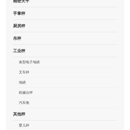
精密天平
手掌秤
厨房秤
吊秤
工业秤
条型电子地磅
叉车秤
地磅
机械台秤
汽车衡
其他秤
婴儿秤