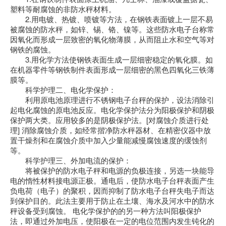
塑料等耐腐蚀的非防水秤材料。
2.用电镀、热镀、喷镀等方法，在钢铁表面镀上一层不易
被腐蚀的防水秤，如锌、锡、铬、镍等。这些防水电子台称常
因氧化而形成一层致密的氧化物薄膜，从而阻止水和空气等对
钢铁的腐蚀。
3.用化学方法使钢铁表面生成一层细密稳定的氧化膜。如
在机器零件等钢铁制件表面形成一层细密的黑色四氧化三铁薄
膜等。
科学护理二、电化学保护：
利用原电池原理进行不锈钢电子台秤的保护，设法消除引
起电化腐蚀的原电池反应。电化学保护法分为阳极保护和阴极
保护两大类。应用较多的是阴极保护法。[对腐蚀介质进行处
理] 消除腐蚀介质，如经常揩净防水秤器材、在精密仪器中放
置干燥剂和在腐蚀介质中加入少量能减慢腐蚀速度的缓蚀剂
等。
科学护理三、外加电流的保护：
将被保护的防水电子秤和电源的负极连接，另选一块能导
电的惰性材料接电源正极。通电后，使防水电子台秤表面产生
负电荷（电子）的聚积，因而抑制了防水电子台秤失电子而达
到保护目的。此法主要用于防止在土壤、海水及河水中的防水
秤设备受到腐蚀。 电化学保护的的另一种方法叫阳极保护
法，即通过外加电压，使阳极在一定的电位范围内发生钝化的