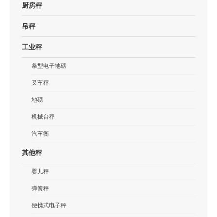
厨房秤
吊秤
工业秤
条型电子地磅
叉车秤
地磅
机械台秤
汽车衡
其他秤
婴儿秤
弹簧秤
便携式电子秤