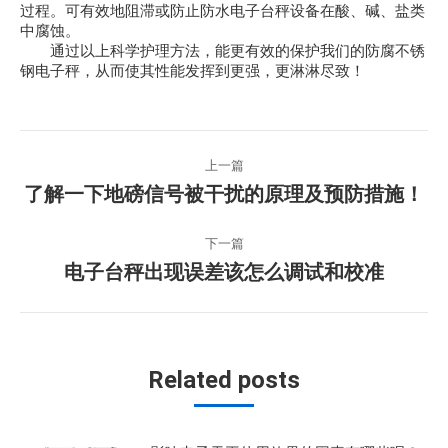
过程。可有效地阻滞或防止防水电子台秤设备在酸、碱、盐类
中腐蚀。
通过以上科学护理方法，能更有效的保护我们的防腐不锈
钢电子秤，从而使其性能发挥到更强，更淋淋尽致！
文
上一篇
章
上
了解一下地磅信号被干扰的原理及预防措施！
一
导
篇
下一篇
文
下
航
电子台秤出现误差该怎么调试和校准
章：
一
篇
文
章：
Related posts