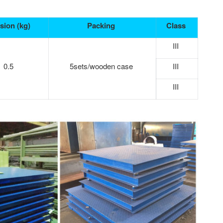
sion (kg)
Packing
Class
III
0.5
5sets/wooden case
III
III