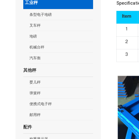
工业秤
Specificat
条型电子地磅
Item
叉车秤
1
地磅
2
机械台秤
3
汽车衡
其他秤
婴儿秤
弹簧秤
便携式电子秤
邮用秤
配件
称重显示器