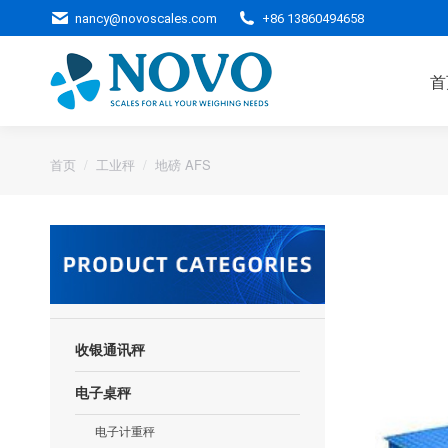
nancy@novoscales.com
+86 13860494658
首
您的位置：
首页
工业秤
地磅 AFS
收银通讯秤
电子桌秤
电子计重秤