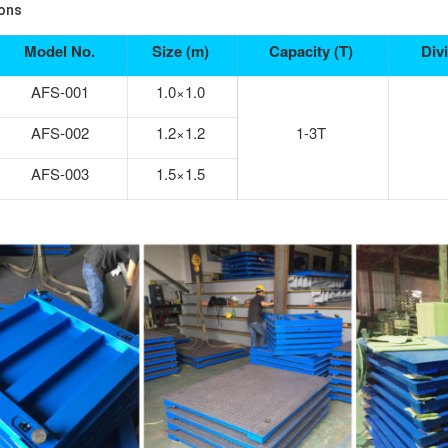
ions
Model No.
Size
(m)
Capacity (T)
Divi
AFS-001
1.0×1.0
AFS-002
1.2×1.2
1-3T
AFS-003
1.5×1.5