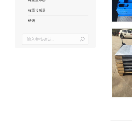
称重传感器
砝码
搜
索：