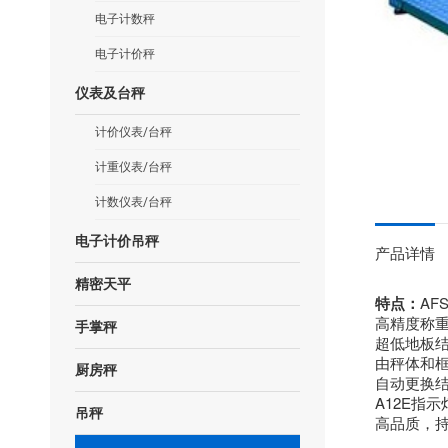
电子计数秤
电子计价秤
仪表及台秤
计价仪表/台秤
计重仪表/台秤
计数仪表/台秤
电子计价吊秤
产品详情
精密天平
特点：
AF
高精度称
手掌秤
超低地板
由秤体和
厨房秤
自动更换
A12E指
吊秤
高品质，