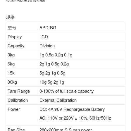
规格
型号
APD-BG
Display
LCD
Capacity
Division
3kg
1g 0.5g 0.2g 0.1g
6kg
2g 1g 0.5g 0.2g
15k
5g 2g 1g 0.5g
30kg
10g 5g 2g 1g
Tare Range
0-100% of full scale capacity
Calibration
External Calibration
Power
DC: 4Ah/6V Rechargeable Battery
AC: 110V or 220V ± 10%, 60Hz/50Hz
Pan Size
280x200mm S.S pan cover