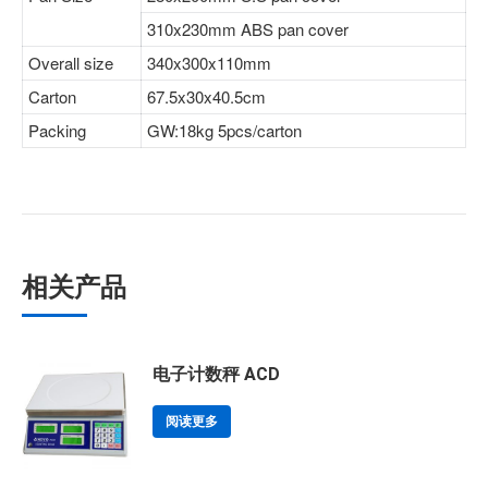
310x230mm ABS pan cover
Overall size
340x300x110mm
Carton
67.5x30x40.5cm
Packing
GW:18kg 5pcs/carton
相关产品
电子计数秤 ACD
阅读更多