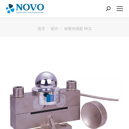
搜
索：
您的位置：
首页
配件
称重传感器 NC2