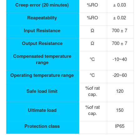
Creep error (20 minutes)
%RO
± 0.03
Reapeatablity
%RO
± 0.02
Input Resistance
Ω
700 ± 7
Output Resistance
Ω
700 ± 7
Compensated temperature
℃
-10~40
range
Operating temperature range
℃
-20~60
%of rat
Safe load limit
120
cap.
%of rat
Ultimate load
150
cap.
Protection class
IP65