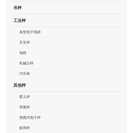
吊秤
工业秤
条型电子地磅
叉车秤
地磅
机械台秤
汽车衡
其他秤
婴儿秤
弹簧秤
便携式电子秤
邮用秤