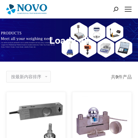
搜
索：
Load cell
共
9
件产品