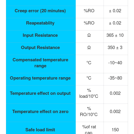
Creep error (20 minutes)
%RO
± 0.02
Reapeatablity
%RO
± 0.02
Input Resistance
Ω
365 ± 10
Output Resistance
Ω
350 ± 3
Compensated temperature
℃
-10~40
range
Operating temperature range
℃
-35~80
%
Temperature effect on output
0.002
load/10℃
%
Temperature effect on zero
0.002
RO/10℃
%of rat
Safe load limit
150
cap.