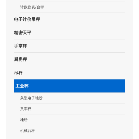
计数仪表/台秤
电子计价吊秤
精密天平
手掌秤
厨房秤
吊秤
工业秤
条型电子地磅
叉车秤
地磅
机械台秤