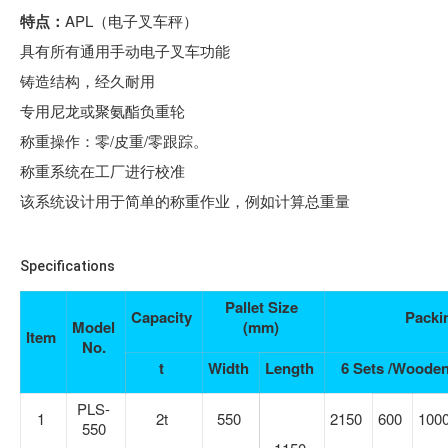
特点：
APL（电子叉车秤）
具有所有通用手动电子叉车功能
铸造结构，经久耐用
专用尼龙或聚氨酯负重轮
称重操作：零/皮重/零跟踪。
称重系统在工厂进行校准
该系统设计用于简单的称重作业，例如计算总重量
Specifications
Pallet Size
Capacity
Packi
Model
(mm)
Item
No.
t
Width
Length
6 Sets /Woode
PLS-
1
2t
550
2150
600
100
550