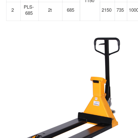
1150
PLS-
2
2t
685
2150
735
100
685