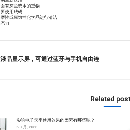
表面有灰尘或水的重物
不要使用砝码
研磨性或腐蚀性化学品进行清洁
静态力
篇
大液晶显示屏，可通过蓝牙与手机自由连
下
一
篇
文
章：
Related pos
影响电子天平使用效果的因素有哪些呢？
6 3 月, 2022