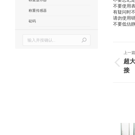
不要使用
称重传感器
有疑问时
请勿使用
砝码
不要低估
搜
索：
文
上一
章
超
上
接
导
一
篇
文
航
章：