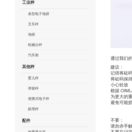
工业秤
条型电子地磅
叉车秤
地磅
机械台秤
汽车衡
通过我们
建议：
其他秤
记得将砝
将砝码保
婴儿秤
小心轻放
弹簧秤
根据 OIM
为更大的
便携式电子秤
避免可能
邮用秤
不要：
配件
请勿赤手
不要忘记
称重显示器