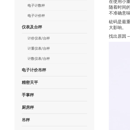
在使用小
电子计数秤
随着时间
不准确意
电子计价秤
砝码是最
大影响。
仪表及台秤
找出原因 
计价仪表/台秤
计重仪表/台秤
计数仪表/台秤
电子计价吊秤
精密天平
手掌秤
厨房秤
吊秤