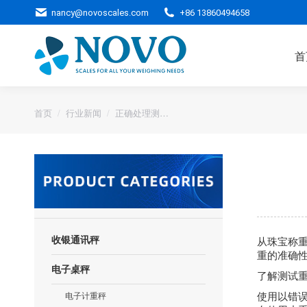
nancy@novoscales.com
+86 13860494658
首
您的位置：
首页
行业新闻
正确处理测…
从珠宝称
收银通讯秤
重的准确
电子桌秤
了解测试
使用以错
电子计重秤